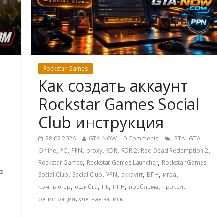
Rockstar Games
Как создать аккаунт
Rockstar Games Social
Club инструкция
,
28.02.2026
GTA-NOW
0 Comments
GTA
GTA
,
,
,
,
,
,
,
Online
PC
PPN
proxy
RDR
RDR 2
Red Dead Redemption 2
,
,
Rockstar Games
Rockstar Games Launcher
Rockstar Games
о
,
,
,
,
,
,
Social Club
Social Club
VPN
аккаунт
ВПН
игра
,
,
,
,
,
,
компьютер
ошибка
ПК
ППН
проблема
прокси
,
регистрация
учётная запись