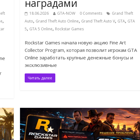
наградами
eft
18.06.2026
GTA-NOW
0 Comments
Grand Theft
,
,
,
,
,
ne
Auto
Grand Theft Auto Online
Grand Theft Auto V
GTA
GTA
,
,
tar
5
GTA 5 Online
Rockstar Games
Rockstar Games начала новую акцию Fine Art
Collector Program, которая позволит игрокам GTA
Online заработать крупные денежные бонусы и
ine
эксклюзивные
r
Читать далее