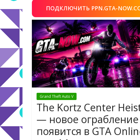
ПОДКЛЮЧИТЬ PPN.GTA-NOW.C
Grand Theft Auto V
The Kortz Center Heis
— новое ограбление
появится в GTA Onlin