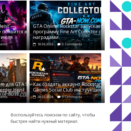
Heist —
GTA Online: Rockstar запускает
 появится в
программу Fine Art Collector с
4 июля
наградами
ents
18.06.2026
0 Comments
е для GTA 5
Как создать аккаунт Rockstar
enter Heist
Games Social Club инструкция
ents
28.02.2026
0 Comments
Воспользуйтесь поиском по сайту, чтобы
быстрее найти нужный материал.