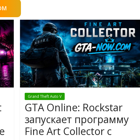
OM
Grand Theft Auto V
t
GTA Online: Rockstar
запускает программу
e
Fine Art Collector с