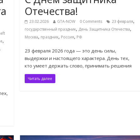
та
Отечества!
,
23.02.2026
GTA-NOW
0 Comments
23 февраля
,
,
государственный праздник
День Защитника Отечества
eft
,
,
,
Москва
праздник
Россия
РФ
,
ne
,
23 февраля 2026 года — это день силы,
выдержки и настоящего характера. День тех,
кто умеет держать слово, принимать решения
Читать далее
тех,