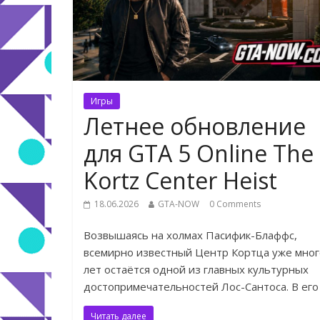
Игры
Летнее обновление
для GTA 5 Online The
Kortz Center Heist
18.06.2026
GTA-NOW
0 Comments
Возвышаясь на холмах Пасифик-Блаффс,
всемирно известный Центр Кортца уже мног
лет остаётся одной из главных культурных
достопримечательностей Лос-Сантоса. В его
Читать далее