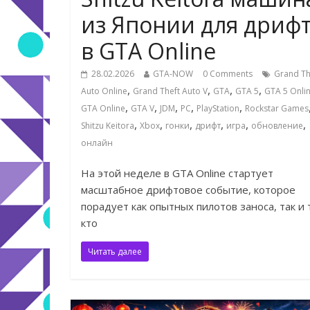
из Японии для дриф
в GTA Online
28.02.2026
GTA-NOW
0 Comments
Grand Th
,
,
,
,
Auto Online
Grand Theft Auto V
GTA
GTA 5
GTA 5 Onli
,
,
,
,
,
GTA Online
GTA V
JDM
PC
PlayStation
Rockstar Games
,
,
,
,
,
,
Shitzu Keitora
Xbox
гонки
дрифт
игра
обновление
онлайн
На этой неделе в GTA Online стартует
масштабное дрифтовое событие, которое
порадует как опытных пилотов заноса, так и 
кто
Читать далее