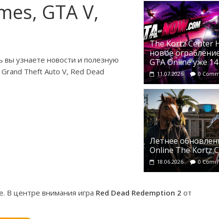
mes, GTA V,
The Kortz Center 
новое ограбление
 вы узнаете новости и полезную
GTA Online уже 1
Grand Theft Auto V, Red Dead
11.07.2026
0 Comm
Летнее обновлени
Online The Kortz C
18.06.2026
0 Comm
е. В центре внимания игра
Red Dead Redemption 2
от