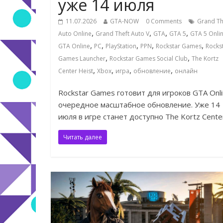
уже 14 июля
11.07.2026
GTA-NOW
0 Comments
Grand Th
,
,
,
,
Auto Online
Grand Theft Auto V
GTA
GTA 5
GTA 5 Onli
,
,
,
,
,
GTA Online
PC
PlayStation
PPN
Rockstar Games
Rocks
,
,
Games Launcher
Rockstar Games Social Club
The Kortz
,
,
,
,
Center Heist
Xbox
игра
обновление
онлайн
Rockstar Games готовит для игроков GTA Onl
очередное масштабное обновление. Уже 14
июля в игре станет доступно The Kortz Cente
Читать далее