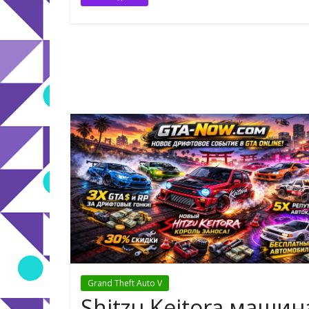
Grand Theft Auto V
Shitzu Keitora машин