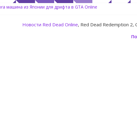
tora машина из Японии для дрифта в GTA Online
Center Heist — новое ограбление появится в GTA Online уже 14 
: Rockstar запускает программу Fine Art Collector с наградами
Новости
Red Dead Online
, Red Dead Redemption 2, 
овление для GTA 5 Online The Kortz Center Heist
ь аккаунт Rockstar Games Social Club инструкция
По