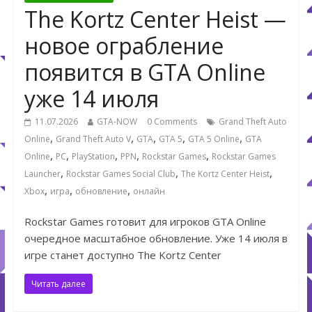
The Kortz Center Heist —
новое ограбление
появится в GTA Online
уже 14 июля
11.07.2026
GTA-NOW
0 Comments
Grand Theft Auto
,
,
,
,
,
Online
Grand Theft Auto V
GTA
GTA 5
GTA 5 Online
GTA
,
,
,
,
,
Online
PC
PlayStation
PPN
Rockstar Games
Rockstar Games
,
,
,
Launcher
Rockstar Games Social Club
The Kortz Center Heist
,
,
,
Xbox
игра
обновление
онлайн
Rockstar Games готовит для игроков GTA Online
очередное масштабное обновление. Уже 14 июля в
игре станет доступно The Kortz Center
Читать далее