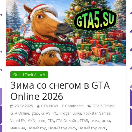
Grand Theft Auto V
Зима со снегом в GTA
Online 2026
,
29.12.2025
GTA-NOW
0 Comments
GTA 5 Online
,
,
,
,
,
,
GTA Online
gta5
GTAV
PC
Progen Luiva
Rockstar Games
,
,
,
,
,
,
,
Vapid FMJ MK V
авто
ГТА
ГТА Онлайн
ГТА5
зима
игра
,
,
,
,
машина
Новый год
Новый год 2025
Новый год 2026