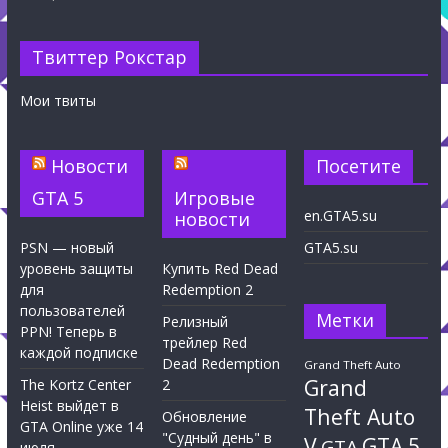
Твиттер Рокстар
Мои твиты
Новости
Посетите
GTA 5
Игровые
en.GTA5.su
новости
PSN — новый
GTA5.su
уровень защиты
Купить Red Dead
для
Redemption 2
пользователей
Метки
Релизный
PPN! Теперь в
трейлер Red
каждой подписке
Dead Redemption
Grand Theft Auto
Grand
The Kortz Center
2
Heist выйдет в
Theft Auto
Обновление
GTA Online уже 14
"Судный день" в
V
GTA 5
GTA
июля