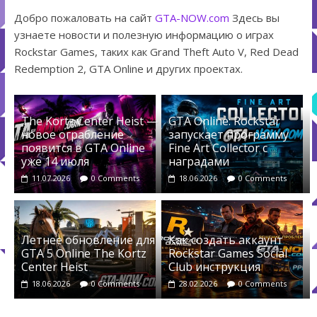
Добро пожаловать на сайт
GTA-NOW.com
Здесь вы
узнаете новости и полезную информацию о играх
Rockstar Games, таких как Grand Theft Auto V, Red Dead
Redemption 2, GTA Online и других проектах.
The Kortz Center Heist —
GTA Online: Rockstar
новое ограбление
запускает программу
появится в GTA Online
Fine Art Collector с
уже 14 июля
наградами
11.07.2026
0 Comments
18.06.2026
0 Comments
Летнее обновление для
Как создать аккаунт
GTA 5 Online The Kortz
Rockstar Games Social
Center Heist
Club инструкция
18.06.2026
0 Comments
28.02.2026
0 Comments