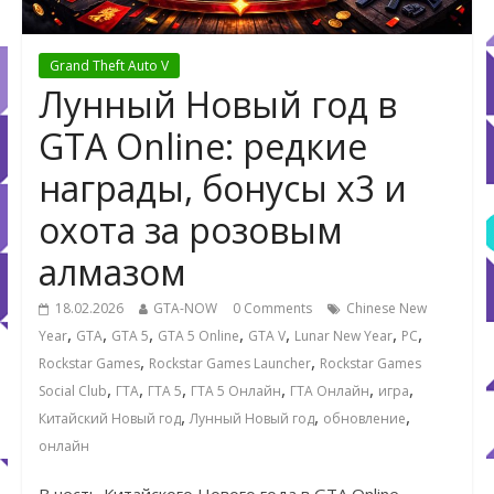
Grand Theft Auto V
Лунный Новый год в
GTA Online: редкие
награды, бонусы x3 и
охота за розовым
алмазом
18.02.2026
GTA-NOW
0 Comments
Chinese New
,
,
,
,
,
,
,
Year
GTA
GTA 5
GTA 5 Online
GTA V
Lunar New Year
PC
,
,
Rockstar Games
Rockstar Games Launcher
Rockstar Games
,
,
,
,
,
,
Social Club
ГТА
ГТА 5
ГТА 5 Онлайн
ГТА Онлайн
игра
,
,
,
Китайский Новый год
Лунный Новый год
обновление
онлайн