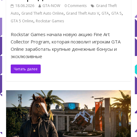
18.06.2026
GTA-NOW
0 Comments
Grand Theft
,
,
,
,
,
Auto
Grand Theft Auto Online
Grand Theft Auto V
GTA
GTA 5
,
GTA 5 Online
Rockstar Games
Rockstar Games начала новую акцию Fine Art
Collector Program, которая позволит игрокам GTA
Online заработать крупные денежные бонусы и
эксклюзивные
Читать далее