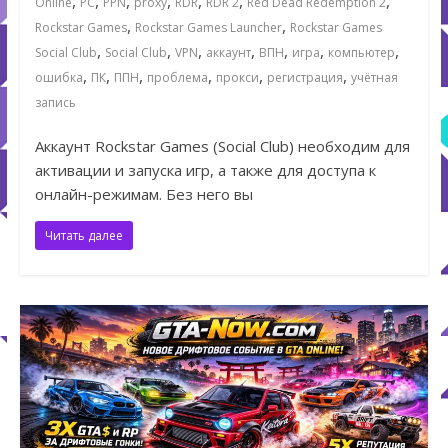
,
,
,
,
,
,
,
Online
PC
PPN
proxy
RDR
RDR 2
Red Dead Redemption 2
,
,
Rockstar Games
Rockstar Games Launcher
Rockstar Games
,
,
,
,
,
,
,
Social Club
Social Club
VPN
аккаунт
ВПН
игра
компьютер
,
,
,
,
,
,
ошибка
ПК
ППН
проблема
прокси
регистрация
учётная
запись
Аккаунт Rockstar Games (Social Club) необходим для
активации и запуска игр, а также для доступа к
онлайн-режимам. Без него вы
Читать далее