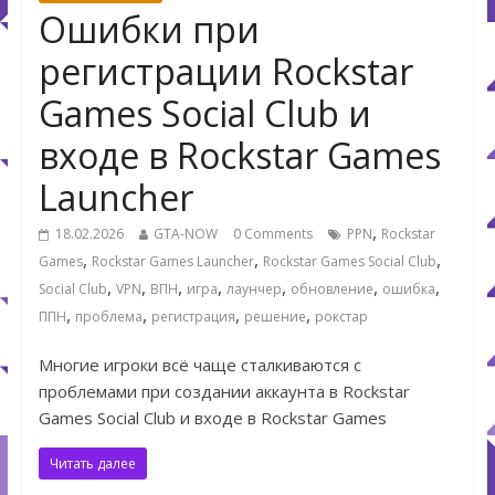
Ошибки при
регистрации Rockstar
Games Social Club и
входе в Rockstar Games
Launcher
,
18.02.2026
GTA-NOW
0 Comments
PPN
Rockstar
,
,
,
Games
Rockstar Games Launcher
Rockstar Games Social Club
,
,
,
,
,
,
,
Social Club
VPN
ВПН
игра
лаунчер
обновление
ошибка
,
,
,
,
ППН
проблема
регистрация
решение
рокстар
Многие игроки всё чаще сталкиваются с
проблемами при создании аккаунта в Rockstar
Games Social Club и входе в Rockstar Games
Читать далее