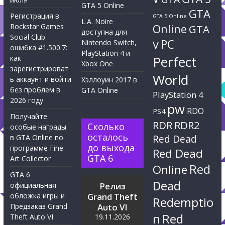
GTA 5 Online
GTA
Регистрация в
GTA 5 Online
L.A. Noire
Rockstar Games
Online
GTA
доступна для
Social Club
PC
Nintendo Switch,
V
ошибка #1.500.7:
PlayStation 4 и
Perfect
как
Xbox One
зарегистрироват
World
ь аккаунт и войти
Хэллоуин 2017 в
без проблем в
GTA Online
PlayStation 4
2026 году
pw
RDO
PS4
Получайте
RDR
RDR2
Сколько
особые награды
осталось
Red Dead
в GTA Online по
до выхода
программе Fine
Red Dead
GTA 6
Art Collector
Red
Online
GTA 6
Dead
официальная
Релиз
обложка игры и
Grand Theft
Redemptio
Предзаказ Grand
Auto VI
n
Red
Theft Auto VI
19.11.2026