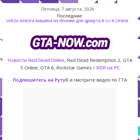
Пятница, 7 августа, 2026
Последние:
Shitzu Keitora машина из Японии для дрифта в GTA Online
The Kortz Center Heist — новое ограбление появится в
GTA Online уже 14 июля
GTA Online: Rockstar запускает программу Fine Art Collector
с наградами
Летнее обновление для GTA 5 Online The Kortz Center Heist
Новости
Red Dead Online
, Red Dead Redemption 2, GTA
Как создать аккаунт Rockstar Games Social Club инструкция
5 Online, GTA 6, Rockstar Games /
RDR на PC
Подпишитесь на Рутуб
и смотрите видео по ГТА