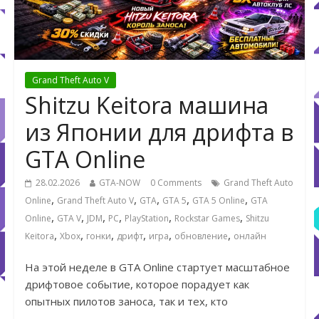
Grand Theft Auto V
Shitzu Keitora машина
из Японии для дрифта в
GTA Online
28.02.2026
GTA-NOW
0 Comments
Grand Theft Auto
,
,
,
,
,
Online
Grand Theft Auto V
GTA
GTA 5
GTA 5 Online
GTA
,
,
,
,
,
,
Online
GTA V
JDM
PC
PlayStation
Rockstar Games
Shitzu
,
,
,
,
,
,
Keitora
Xbox
гонки
дрифт
игра
обновление
онлайн
На этой неделе в GTA Online стартует масштабное
дрифтовое событие, которое порадует как
опытных пилотов заноса, так и тех, кто